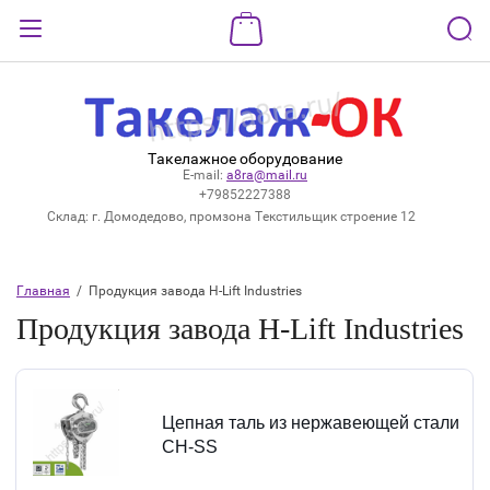
Назад
ВХОД В КАБИНЕТ
Такелажное оборудование
Логин:
E-mail:
a8ra@mail.ru
+79852227388
Склад: г. Домодедово, промзона Текстильщик строение 12
Пароль:
Главная
  /  Продукция завода H-Lift Industries
Забыли пароль?
Продукция завода H-Lift Industries
ВОЙТИ
Регистрация
Цепная таль из нержавеющей стали
CH-SS