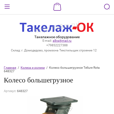
Назад
ВХОД В КАБИНЕТ
Такелажное оборудование
Логин:
E-mail:
a8ra@mail.ru
+79852227388
Склад: г. Домодедово, промзона Текстильщик строение 12
Пароль:
Главная
  /  
Колеса и ролики
  /  Колесо большегрузное Tellure Rota 
648327
Забыли пароль?
Колесо большегрузное
ВОЙТИ
Артикул:
648327
Регистрация