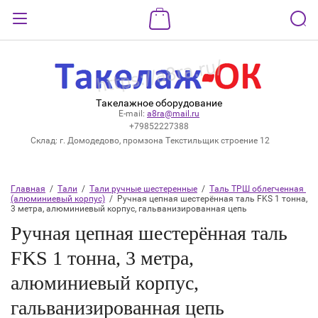
Назад
ВХОД В КАБИНЕТ
Такелажное оборудование
Логин:
E-mail:
a8ra@mail.ru
+79852227388
Склад: г. Домодедово, промзона Текстильщик строение 12
Пароль:
Главная
  /  
Тали
  /  
Тали ручные шестеренные
  /  
Таль ТРШ облегченная 
(алюминиевый корпус)
  /  Ручная цепная шестерённая таль FKS 1 тонна, 
Забыли пароль?
3 метра, алюминиевый корпус, гальванизированная цепь
Ручная цепная шестерённая таль
ВОЙТИ
FKS 1 тонна, 3 метра,
Регистрация
алюминиевый корпус,
гальванизированная цепь